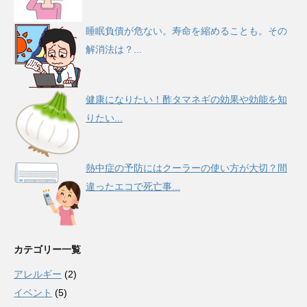
睡眠負債が危ない。寿命を縮めることも。その
解消法は？...
健康になりたい！酢タマネギの効果や効能を知
りたい...
熱中症の予防にはクーラーの使い方が大切？間
違ったエコで死亡事...
カテゴリー一覧
アレルギー
(2)
イベント
(5)