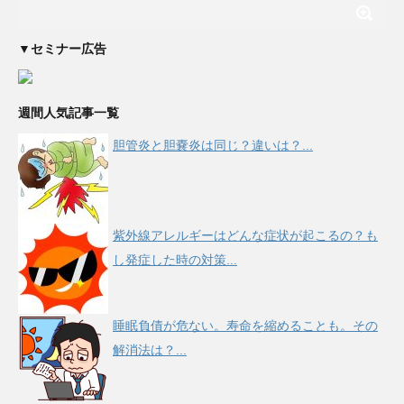
▼セミナー広告
週間人気記事一覧
胆管炎と胆嚢炎は同じ？違いは？...
紫外線アレルギーはどんな症状が起こるの？も
し発症した時の対策...
睡眠負債が危ない。寿命を縮めることも。その
解消法は？...