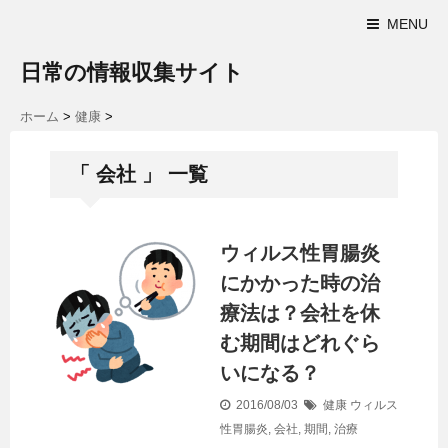
MENU
日常の情報収集サイト
ホーム
>
健康
>
「 会社 」 一覧
ウィルス性胃腸炎
にかかった時の治
療法は？会社を休
む期間はどれぐら
いになる？
2016/08/03
健康
ウィルス
性胃腸炎
,
会社
,
期間
,
治療