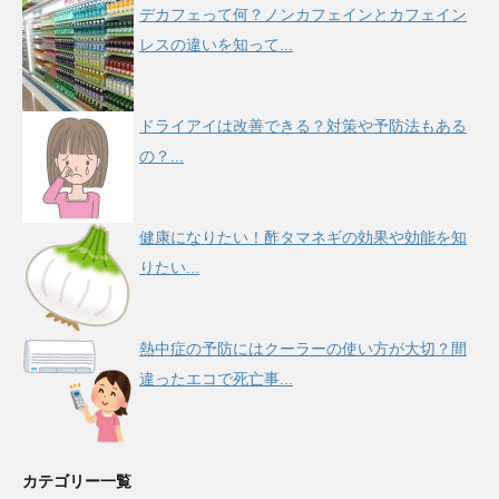
デカフェって何？ノンカフェインとカフェイン
レスの違いを知って...
ドライアイは改善できる？対策や予防法もある
の？...
健康になりたい！酢タマネギの効果や効能を知
りたい...
熱中症の予防にはクーラーの使い方が大切？間
違ったエコで死亡事...
カテゴリー一覧