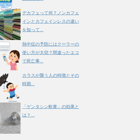
デカフェって何？ノンカフェ
インとカフェインレスの違い
を知って...
熱中症の予防にはクーラーの
使い方が大切？間違ったエコ
で死亡事...
カラスが襲う人の特徴とその
時期...
「ゲンタシン軟膏」の効果と
は？...