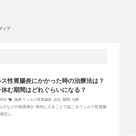
マップ
ルス性胃腸炎にかかった時の治療法は？
を休む期間はどれぐらいになる？
8/03
健康
ウィルス性胃腸炎
,
会社
,
期間
,
治療
ルスなどの病原体が 体内に入ることで起こるウィルス性胃腸
発症し …