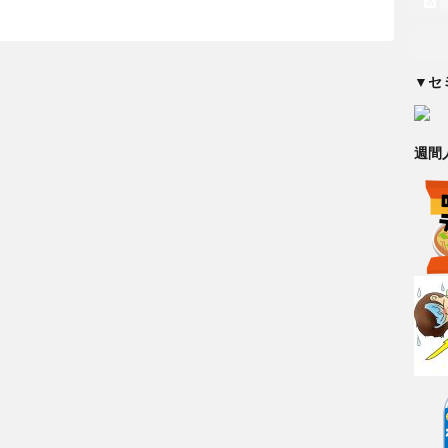
▼セ
週間