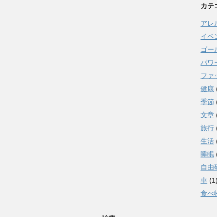
カテ
アレ
イベ
ゴー
パワ
ファ
健康
季節
文章
旅行
生活
睡眠
自由
車
(1
食べ