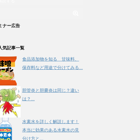
購読する
ミナー広告
人気記事一覧
食品添加物を知る 甘味料、
保存料など用途で分けてみる...
胆管炎と胆嚢炎は同じ？違い
は？...
水素水を詳しく解説します！
本当に効果のある水素水の見
分け方と...