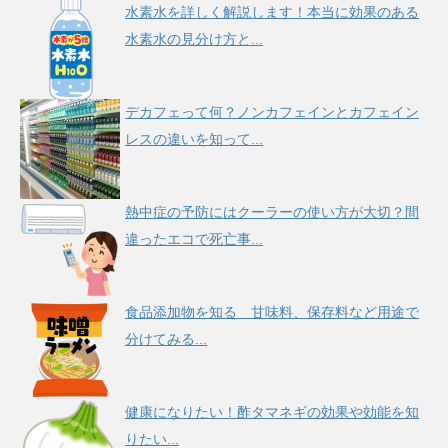
水素水を詳しく解説します！本当に効果のある
水素水の見分け方と...
デカフェって何？ノンカフェインとカフェイン
レスの違いを知って...
熱中症の予防にはクーラーの使い方が大切？間
違ったエコで死亡事...
食品添加物を知る 甘味料、保存料など用途で
分けてみる...
健康になりたい！酢タマネギの効果や効能を知
りたい...