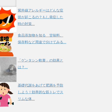
紫外線アレルギーはどんな症
状が起こるの？もし発症した
時の対策...
食品添加物を知る 甘味料、
保存料など用途で分けてみる...
「ゲンタシン軟膏」の効果と
は？...
基礎代謝をあげて肥満を予防
しよう！効率的な筋トレでス
リムな体...