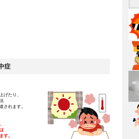
中症
上げたり、
法
道されます。
、
は
ます。