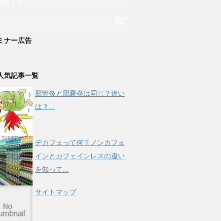
購読する
ミナー広告
人気記事一覧
胆管炎と胆嚢炎は同じ？違い
は？...
デカフェって何？ノンカフェ
インとカフェインレスの違い
を知って...
サイトマップ