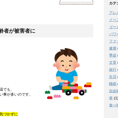
カテ
アレ
イベ
ゴー
齢者が被害者に
パワ
ファ
健康
季節
文章
旅行
生活
睡眠
温でも、
自由
い事が多いのです。
車
(1
食べ
気づかずに