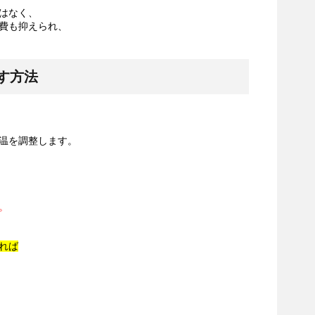
はなく、
費も抑えられ、
す方法
温を調整します。
。
れば