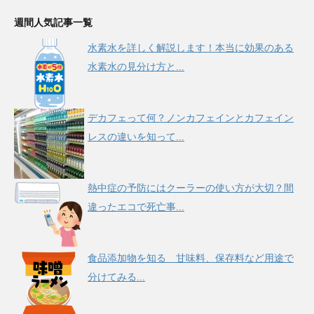
週間人気記事一覧
水素水を詳しく解説します！本当に効果のある
水素水の見分け方と...
デカフェって何？ノンカフェインとカフェイン
レスの違いを知って...
熱中症の予防にはクーラーの使い方が大切？間
違ったエコで死亡事...
食品添加物を知る 甘味料、保存料など用途で
分けてみる...