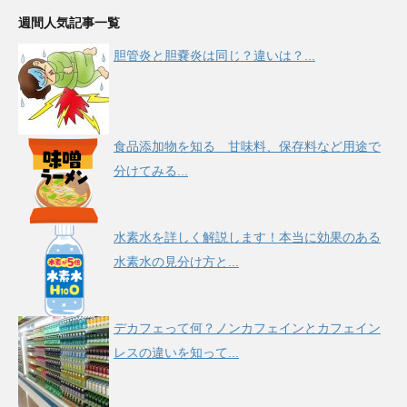
週間人気記事一覧
胆管炎と胆嚢炎は同じ？違いは？...
食品添加物を知る 甘味料、保存料など用途で
分けてみる...
水素水を詳しく解説します！本当に効果のある
水素水の見分け方と...
デカフェって何？ノンカフェインとカフェイン
レスの違いを知って...