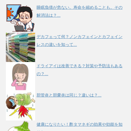
睡眠負債が危ない。寿命を縮めることも。その
解消法は？...
デカフェって何？ノンカフェインとカフェイン
レスの違いを知って...
ドライアイは改善できる？対策や予防法もある
の？...
胆管炎と胆嚢炎は同じ？違いは？...
健康になりたい！酢タマネギの効果や効能を知