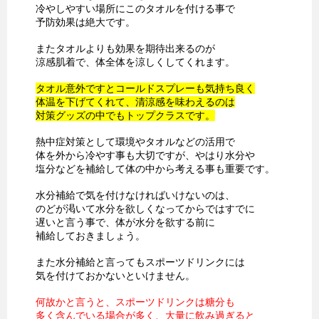
冷やしやすい場所にこのタオルを付ける事で
予防効果は絶大です。
またタオルよりも効果を期待出来るのが
涼感肌着で、体全体を涼しくしてくれます。
タオル意外ですとコールドスプレーも気持ち良く
体温を下げてくれて、清涼感を味わえるのは
対策グッズの中でもトップクラスです。
熱中症対策として環境やタオルなどの活用で
体を外から冷やす事も大切ですが、やはり水分や
塩分などを補給して体の中から考える事も重要です。
水分補給で気を付けなければいけないのは、
のどが渇いて水分を欲しくなってからではすでに
遅いと言う事で、体が水分を欲する前に
補給しておきましょう。
また水分補給と言ってもスポーツドリンクには
気を付けておかないといけません。
何故かと言うと、スポーツドリンクは糖分も
多く含んでいる場合が多く、大量に飲み過ぎると