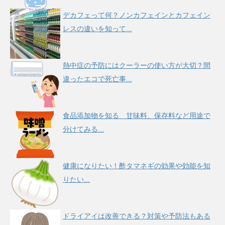
デカフェって何？ノンカフェインとカフェイン
レスの違いを知って...
熱中症の予防にはクーラーの使い方が大切？間
違ったエコで死亡事...
食品添加物を知る 甘味料、保存料など用途で
分けてみる...
健康になりたい！酢タマネギの効果や効能を知
りたい...
ドライアイは改善できる？対策や予防法もある