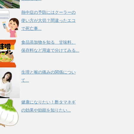
熱中症の予防にはクーラーの
使い方が大切？間違ったエコ
で死亡事...
食品添加物を知る 甘味料、
保存料など用途で分けてみる...
生理と喉の痛みの関係につい
て...
健康になりたい！酢タマネギ
の効果や効能を知りたい...