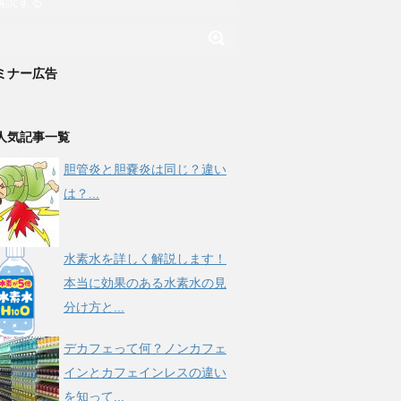
購読する
ミナー広告
人気記事一覧
胆管炎と胆嚢炎は同じ？違い
は？...
水素水を詳しく解説します！
本当に効果のある水素水の見
分け方と...
デカフェって何？ノンカフェ
インとカフェインレスの違い
を知って...