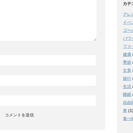
カテ
アレ
イベ
ゴー
パワ
ファ
健康
季節
文章
旅行
生活
睡眠
自由
車
(1
食べ