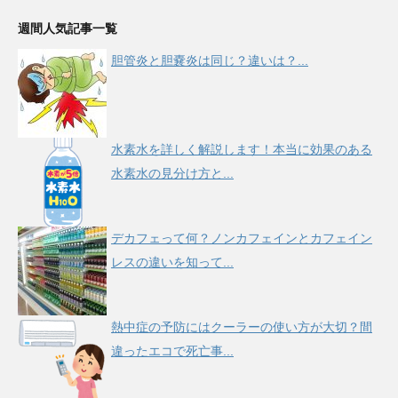
週間人気記事一覧
胆管炎と胆嚢炎は同じ？違いは？...
水素水を詳しく解説します！本当に効果のある
水素水の見分け方と...
デカフェって何？ノンカフェインとカフェイン
レスの違いを知って...
熱中症の予防にはクーラーの使い方が大切？間
違ったエコで死亡事...