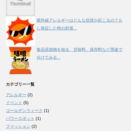
紫外線アレルギーはどんな症状が起こるの？も
し発症した時の対策...
食品添加物を知る 甘味料、保存料など用途で
分けてみる...
カテゴリー一覧
アレルギー
(2)
イベント
(5)
ゴールデンウィーク
(1)
パワースポット
(1)
ファッション
(2)